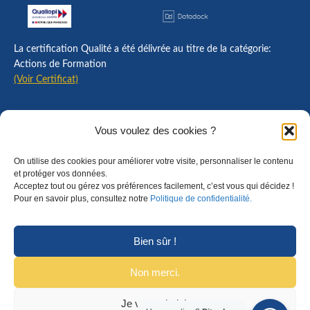
La certification Qualité a été délivrée au titre de la catégorie:
Actions de Formation
(Voir Certificat)
Contact
Vous voulez des cookies ?
Mentions légales
On utilise des cookies pour améliorer votre visite, personnaliser le contenu
Règlement intérieur
et protéger vos données.
Acceptez tout ou gérez vos préférences facilement, c’est vous qui décidez !
CGU
Pour en savoir plus, consultez notre
Politique de confidentialité.
CGV
Bien sûr !
Non merci.
Je veux choisir
© Copyright 2025 Formalyon Conseil. Tous droits réservés.