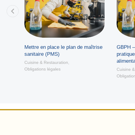
é
Mettre en place le plan de maîtrise
GBPH – 
sanitaire (PMS)
pratique
alimenta
Cuisine & Restauration
,
Obligations légales
Cuisine &
Obligatio