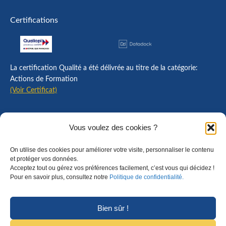
Certifications
La certification Qualité a été délivrée au titre de la catégorie:
Actions de Formation
(Voir Certificat)
Contact
Vous voulez des cookies ?
Mentions légales
On utilise des cookies pour améliorer votre visite, personnaliser le contenu
Règlement intérieur
et protéger vos données.
Acceptez tout ou gérez vos préférences facilement, c’est vous qui décidez !
CGU
Pour en savoir plus, consultez notre
Politique de confidentialité.
CGV
Bien sûr !