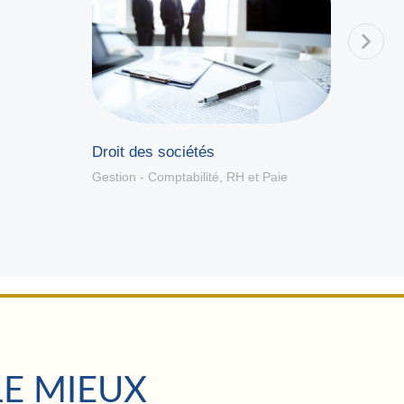
Gestio
Logici
Droit des sociétés
Gestion - Comptabilité
,
RH et Paie
LE MIEUX