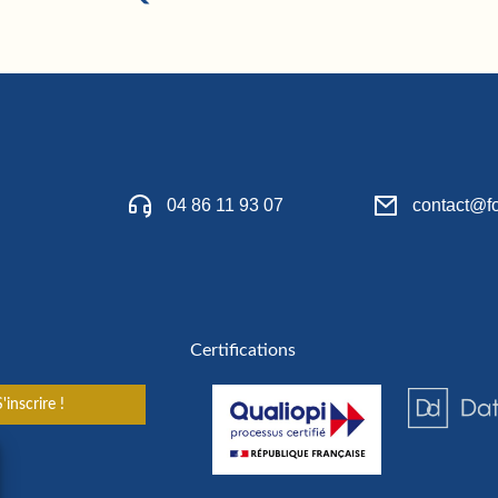
04 86 11 93 07
contact@fo
Certifications
'inscrire !