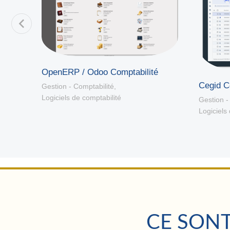
OpenERP / Odoo Comptabilité
le
Cegid C
Gestion - Comptabilité
,
Logiciels de comptabilité
Gestion -
Logiciels
CE SONT