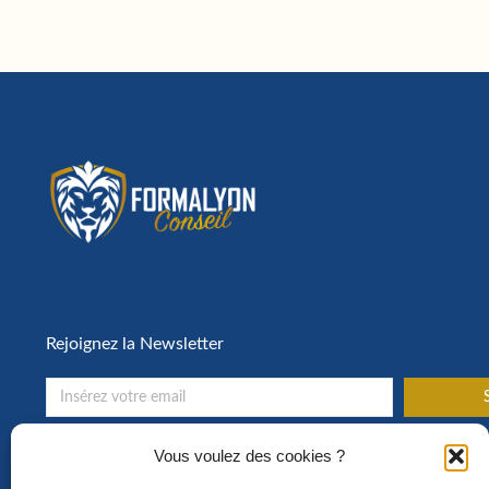
Rejoignez la Newsletter
S
Toute l’actualité de la formation en entreprise !
Vous voulez des cookies ?