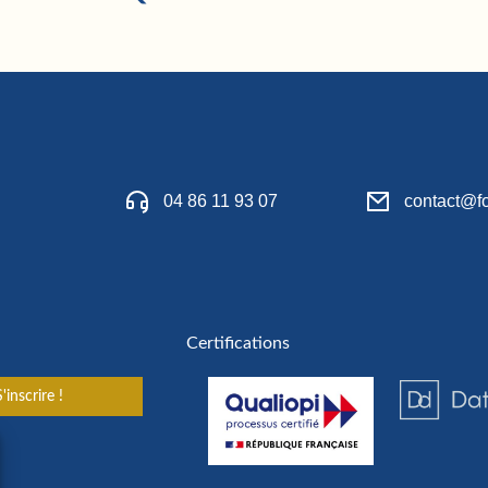
04 86 11 93 07
contact@fo
Certifications
'inscrire !