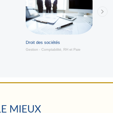
Gestio
Logici
Droit des sociétés
Gestion - Comptabilité
,
RH et Paie
LE MIEUX