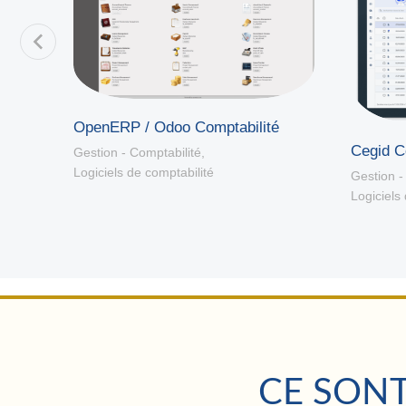
OpenERP / Odoo Comptabilité
le
Cegid C
Gestion - Comptabilité
,
Logiciels de comptabilité
Gestion -
Logiciels
CE SONT