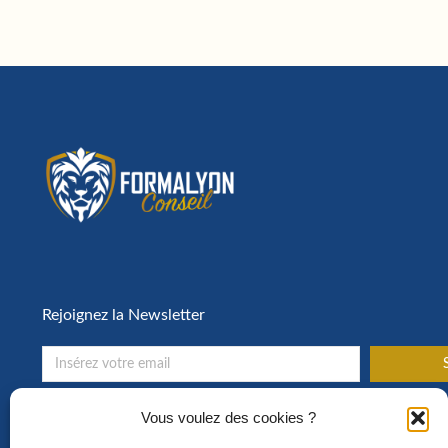
Rejoignez la Newsletter
S
Toute l’actualité de la formation en entreprise !
Vous voulez des cookies ?