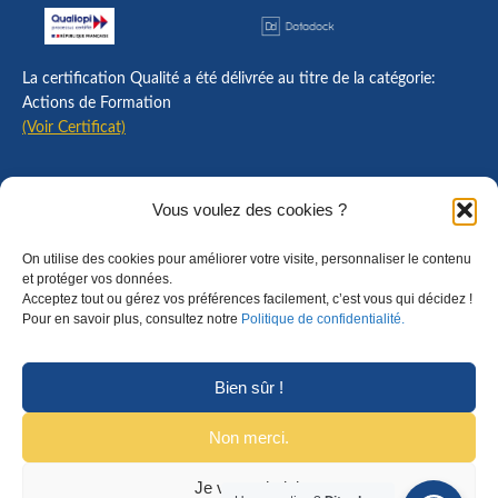
La certification Qualité a été délivrée au titre de la catégorie:
Actions de Formation
(Voir Certificat)
Contact
Vous voulez des cookies ?
Mentions légales
On utilise des cookies pour améliorer votre visite, personnaliser le contenu
Règlement intérieur
et protéger vos données.
Acceptez tout ou gérez vos préférences facilement, c’est vous qui décidez !
CGU
Pour en savoir plus, consultez notre
Politique de confidentialité.
CGV
Bien sûr !
Non merci.
Je veux choisir
© Copyright 2025 Formalyon Conseil. Tous droits réservés.