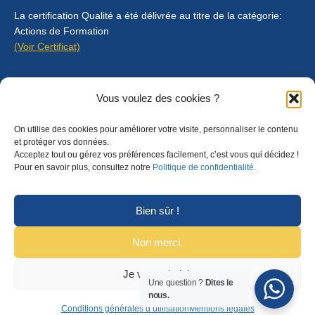
La certification Qualité a été délivrée au titre de la catégorie:
Actions de Formation
(Voir Certificat)
Contact
Vous voulez des cookies ?
Mentions légales
On utilise des cookies pour améliorer votre visite, personnaliser le contenu
Règlement intérieur
et protéger vos données.
Acceptez tout ou gérez vos préférences facilement, c’est vous qui décidez !
CGU
Pour en savoir plus, consultez notre
Politique de confidentialité.
CGV
Bien sûr !
Non merci.
Je veux choisir
© Copyright 2025 Formalyon Conseil. Tous droits réservés.
Une question ?
Dites le
nous.
Conditions générales d’utilisation
Mentions légales