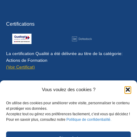
Certifications
La certification Qualité a été délivrée au titre de la catégorie:
Actions de Formation
(Voir Certificat)
Contact
Vous voulez des cookies ?
Mentions légales
On utilise des cookies pour améliorer votre visite, personnaliser le contenu
Règlement intérieur
et protéger vos données.
Acceptez tout ou gérez vos préférences facilement, c’est vous qui décidez !
CGU
Pour en savoir plus, consultez notre
Politique de confidentialité.
CGV