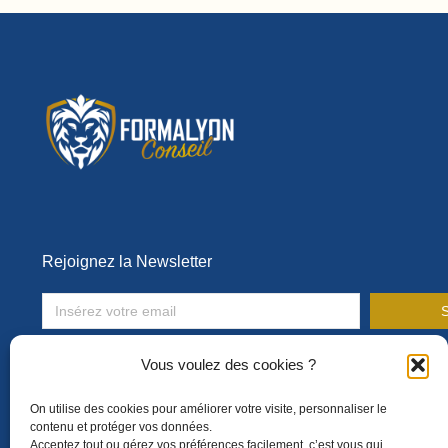
Rejoignez la Newsletter
S
Toute l’actualité de la formation en entreprise !
Vous voulez des cookies ?
On utilise des cookies pour améliorer votre visite, personnaliser le
contenu et protéger vos données.
Acceptez tout ou gérez vos préférences facilement, c’est vous qui