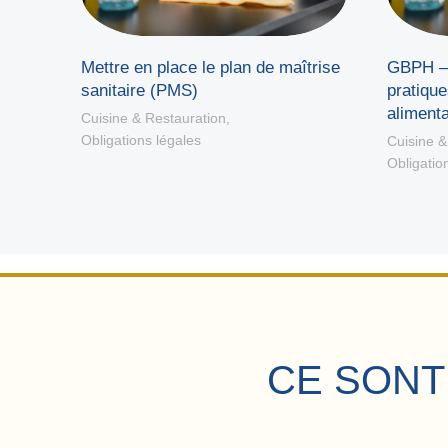
é
Mettre en place le plan de maîtrise
GBPH – 
sanitaire (PMS)
pratique
alimenta
Cuisine & Restauration
,
Obligations légales
Cuisine &
Obligatio
CE SONT