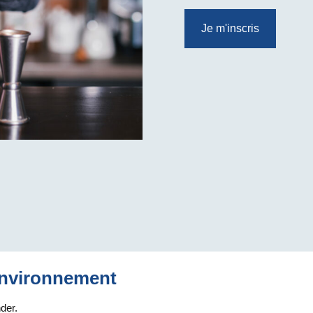
Je m'inscris
Environnement
nder.