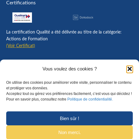
Certifications
La certification Qualité a été délivrée au titre de la catégorie:
Actions de Formation
(Voir Certificat)
Contact
Vous voulez des cookies ?
Mentions légales
On utilise des cookies pour améliorer votre visite, personnaliser le contenu
Règlement intérieur
et protéger vos données.
Acceptez tout ou gérez vos préférences facilement, c’est vous qui décidez !
CGU
Pour en savoir plus, consultez notre
Politique de confidentialité.
CGV
Bien sûr !
Non merci.