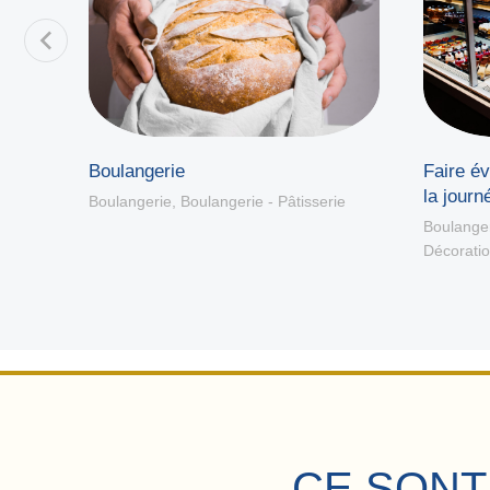
Faire év
Boulangerie
la journ
Boulangerie
,
Boulangerie - Pâtisserie
Boulanger
Décoratio
CE SONT