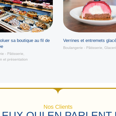
oluer sa boutique au fil de
Verrines et entremets glac
ée
Boulangerie - Pâtisserie
,
Glacer
ie - Pâtisserie
,
n et présentation
Nos Clients
 EUX QUI EN PARLENT 