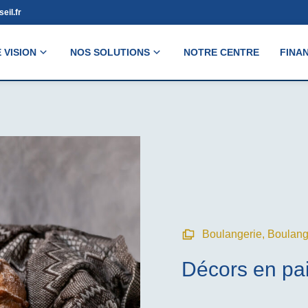
eil.fr
 VISION
NOS SOLUTIONS
NOTRE CENTRE
FINA
Boulangerie
,
Boulange
Décors en pa