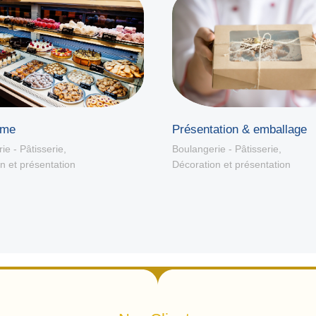
sme
Présentation & emballage
ie - Pâtisserie
,
Boulangerie - Pâtisserie
,
n et présentation
Décoration et présentation