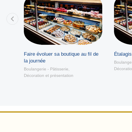
Faire évoluer sa boutique au fil de
Étalagi
la journée
Boulanger
Décoratio
Boulangerie - Pâtisserie
,
Décoration et présentation