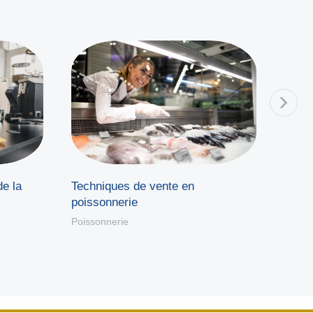
e la
Techniques de vente en
Etala
poissonnerie
Poisso
Poissonnerie