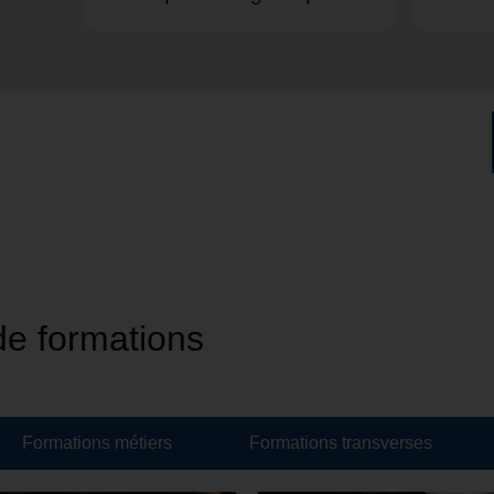
pas. Je recommande vivement !
de formations
Formations métiers
Formations transverses