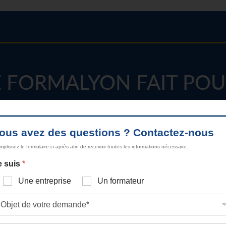
 FORMALYON FAIT PO
Notre priorité :
répondre exactement à vos besoins.
ctifs et contraintes pour créer des formations sur mesure, dire
ous avez des questions ? Contactez-nous
votre entreprise.
plissez le formulaire ci-après afin de recevoir toutes les informations nécessaire.
e suis
*
lopper les compétences de vos équipes et booster la performanc
Une entreprise
Un formateur