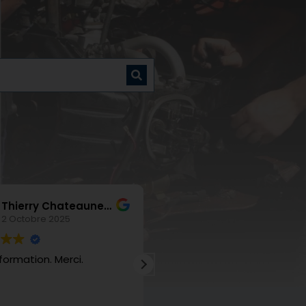
Thierry Chateauneuf
Charlesne Ragot
2 Octobre 2025
29 Septembre 2025
ormation. Merci.
Très bonne expérience av
Formalyon.
Et un super formateur très
l'écoute et pédagogue.