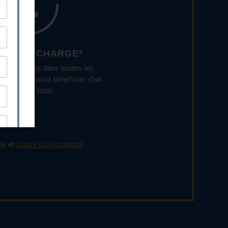
PRIS EN CHARGE*
compagnons dans toutes les
stratives pour bénéficier d’un
inancement total.
ie
et
charte sous traitants
)