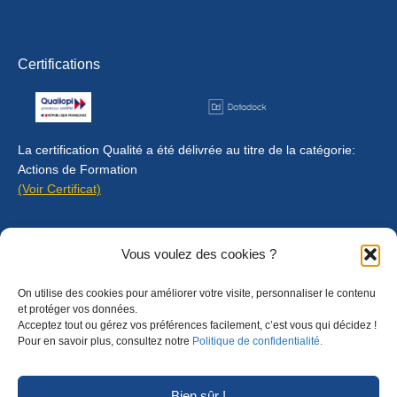
Certifications
La certification Qualité a été délivrée au titre de la catégorie:
Actions de Formation
(Voir Certificat)
Contact
Vous voulez des cookies ?
Mentions légales
On utilise des cookies pour améliorer votre visite, personnaliser le contenu
Règlement intérieur
et protéger vos données.
Acceptez tout ou gérez vos préférences facilement, c’est vous qui décidez !
CGU
Pour en savoir plus, consultez notre
Politique de confidentialité.
CGV
Bien sûr !