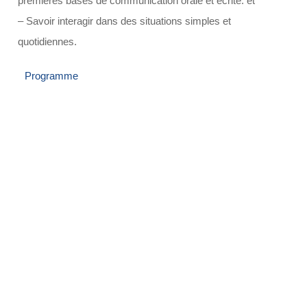
premières bases de communication orale et écrite. et
– Savoir interagir dans des situations simples et
quotidiennes.
Programme