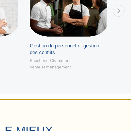
Gestion du personnel et gestion
Deve
des conflits
Bouche
Vente
Boucherie-Charcuterie
,
Vente et management
LE MIEUX