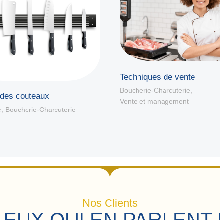
Techniques de vente
Boucherie-Charcuterie
,
 des couteaux
Vente et management
e
,
Boucherie-Charcuterie
Nos Clients
 EUX QUI EN PARLENT 