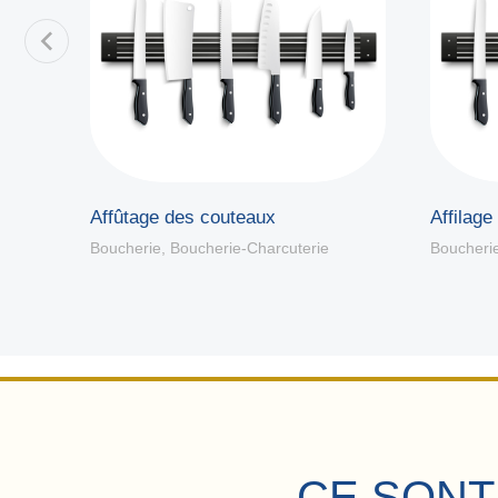
Affûtage des couteaux
Affilage
Boucherie
,
Boucherie-Charcuterie
Boucheri
CE SONT