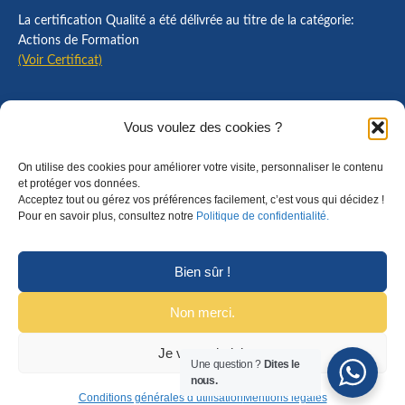
La certification Qualité a été délivrée au titre de la catégorie:
Actions de Formation
(Voir Certificat)
Contact
Vous voulez des cookies ?
Mentions légales
On utilise des cookies pour améliorer votre visite, personnaliser le contenu
Règlement intérieur
et protéger vos données.
Acceptez tout ou gérez vos préférences facilement, c’est vous qui décidez !
CGU
Pour en savoir plus, consultez notre
Politique de confidentialité.
CGV
Bien sûr !
Non merci.
Je veux choisir
© Copyright 2025 Formalyon Conseil. Tous droits réservés.
Une question ?
Dites le
nous.
Conditions générales d’utilisation
Mentions légales