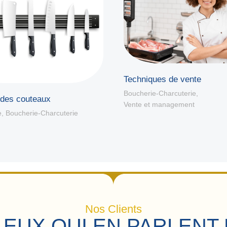
Techniques de vente
Boucherie-Charcuterie
,
 des couteaux
Vente et management
e
,
Boucherie-Charcuterie
Nos Clients
 EUX QUI EN PARLENT 