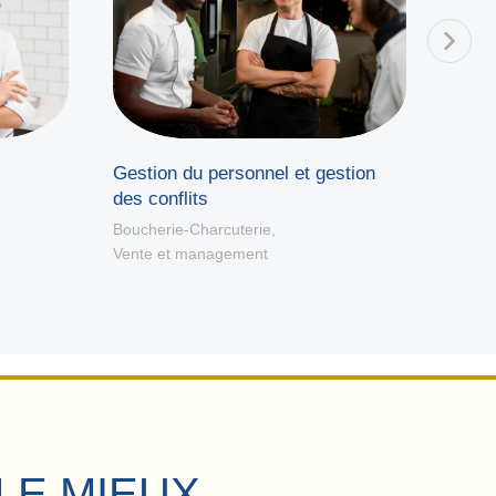
Gestion du personnel et gestion
Deve
des conflits
Bouche
Vente
Boucherie-Charcuterie
,
Vente et management
LE MIEUX