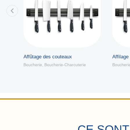
es
Affûtage des couteaux
Affilage
Boucherie
,
Boucherie-Charcuterie
Boucheri
CE SONT