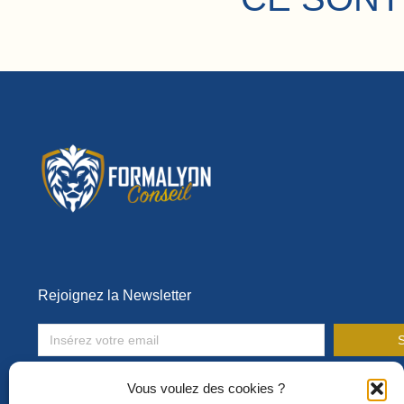
Rejoignez la Newsletter
S
Toute l’actualité de la formation en entreprise !
Vous voulez des cookies ?