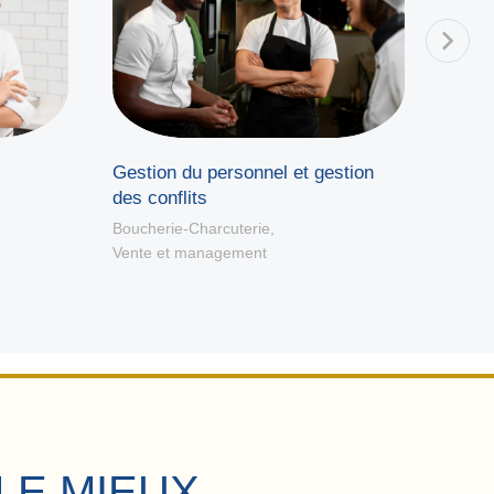
Gestion du personnel et gestion
Deve
des conflits
Bouche
Vente
Boucherie-Charcuterie
,
Vente et management
LE MIEUX