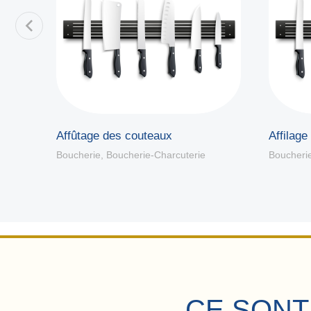
es
Affûtage des couteaux
Affilage
Boucherie
,
Boucherie-Charcuterie
Boucheri
CE SONT