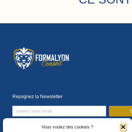
Rejoignez la Newsletter
S
Toute l’actualité de la formation en entreprise !
Vous voulez des cookies ?