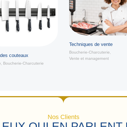
Techniques de vente
Boucherie-Charcuterie
,
 des couteaux
Vente et management
e
,
Boucherie-Charcuterie
Nos Clients
 EUX QUI EN PARLENT 