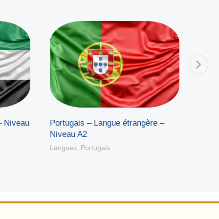
– Niveau
Portugais – Langue étrangère –
Portu
Niveau A2
Nive
Langues
,
Portugais
Langu