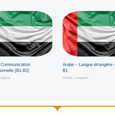
 Communication
Arabe – Langue étrangère 
onnelle (B1-B2)
B1
angues
Arabe
,
Langues