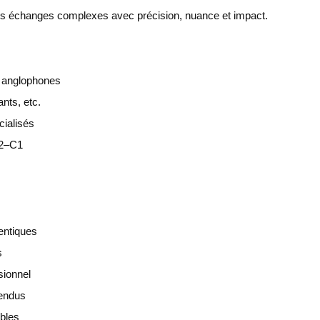
er des échanges complexes avec précision, nuance et impact.
s anglophones
nts, etc.
cialisés
B2–C1
entiques
s
sionnel
rendus
ibles