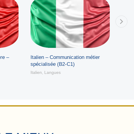
re –
Italien – Communication métier
Portu
spécialisée (B2-C1)
Nive
Italien
,
Langues
Langu