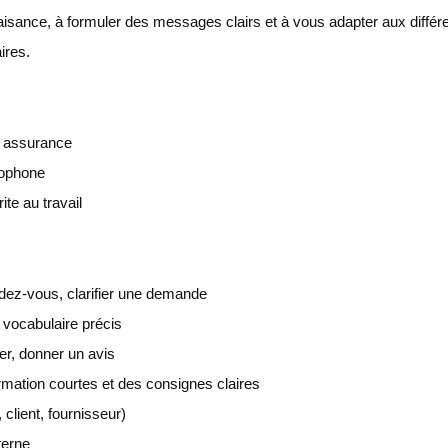
isance, à formuler des messages clairs et à vous adapter aux différ
ires.
n assurance
bophone
te au travail
ndez-vous, clarifier une demande
 vocabulaire précis
ler, donner un avis
rmation courtes et des consignes claires
 client, fournisseur)
terne