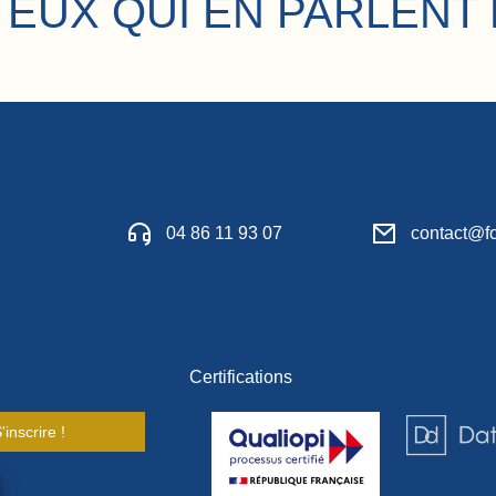
 EUX QUI EN PARLENT 
04 86 11 93 07
contact@fo
Certifications
'inscrire !