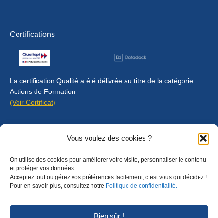
Certifications
La certification Qualité a été délivrée au titre de la catégorie:
Actions de Formation
(Voir Certificat)
Contact
Vous voulez des cookies ?
Mentions légales
On utilise des cookies pour améliorer votre visite, personnaliser le contenu
Règlement intérieur
et protéger vos données.
Acceptez tout ou gérez vos préférences facilement, c’est vous qui décidez !
CGU
Pour en savoir plus, consultez notre
Politique de confidentialité.
CGV
Bien sûr !