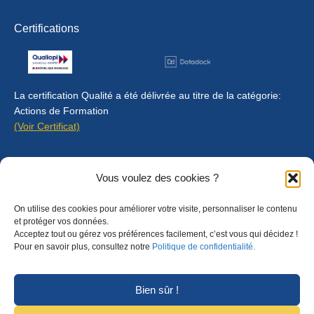
Certifications
La certification Qualité a été délivrée au titre de la catégorie:
Actions de Formation
(Voir Certificat)
Contact
Vous voulez des cookies ?
Mentions légales
On utilise des cookies pour améliorer votre visite, personnaliser le contenu
Règlement intérieur
et protéger vos données.
Acceptez tout ou gérez vos préférences facilement, c’est vous qui décidez !
CGU
Pour en savoir plus, consultez notre
Politique de confidentialité.
CGV
Bien sûr !