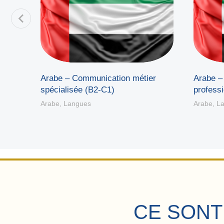
Arabe – Communication métier
Arabe –
spécialisée (B2-C1)
professi
Arabe
,
Langues
Arabe
,
L
CE SONT