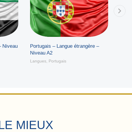
– Niveau
Portugais – Langue étrangère –
Portu
Niveau A2
Nive
Langues
,
Portugais
Langu
LE MIEUX