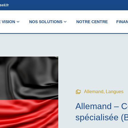
eil.fr
 VISION
NOS SOLUTIONS
NOTRE CENTRE
FINA
Allemand
,
Langues
Allemand – C
spécialisée (