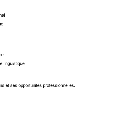
nal
ue
ée
e linguistique
ns et ses opportunités professionnelles.