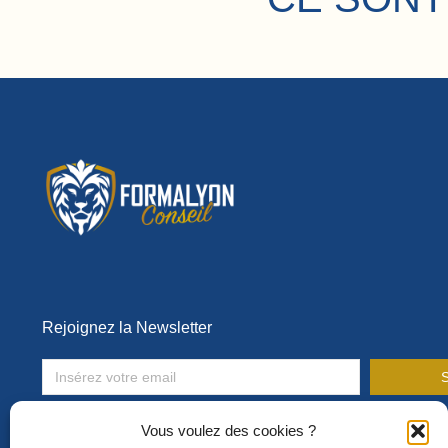
Rejoignez la Newsletter
S
Toute l’actualité de la formation en entreprise !
Vous voulez des cookies ?