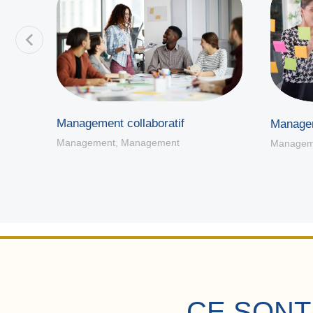
Management collaboratif
Managem
Management
,
Management
Managem
CE SONT