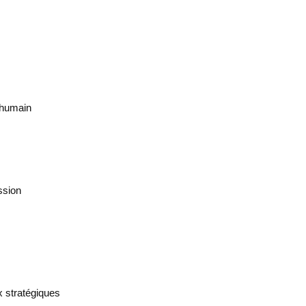
 humain
ssion
x stratégiques