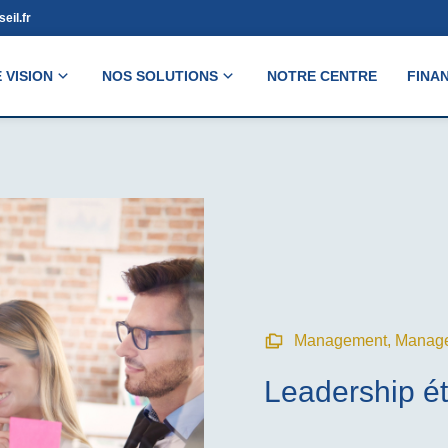
eil.fr
 VISION
NOS SOLUTIONS
NOTRE CENTRE
FINA
Management
,
Manag
Leadership é