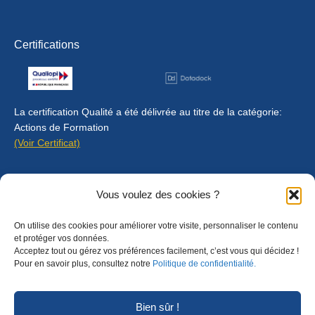
Certifications
La certification Qualité a été délivrée au titre de la catégorie:
Actions de Formation
(Voir Certificat)
Contact
Vous voulez des cookies ?
Mentions légales
On utilise des cookies pour améliorer votre visite, personnaliser le contenu
Règlement intérieur
et protéger vos données.
Acceptez tout ou gérez vos préférences facilement, c’est vous qui décidez !
CGU
Pour en savoir plus, consultez notre
Politique de confidentialité.
CGV
Bien sûr !