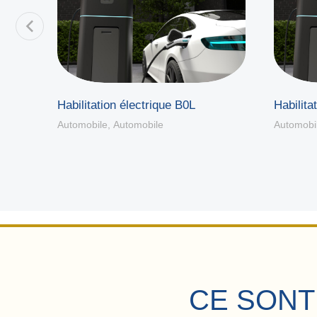
Habilitation électrique B0L
Habilita
stic
Automobile
,
Automobile
Automobi
CE SONT