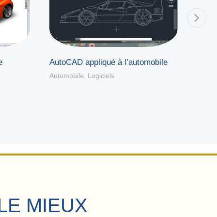
e
AutoCAD appliqué à l’automobile
Habil
Automobile
,
Logiciels
Autom
LE MIEUX