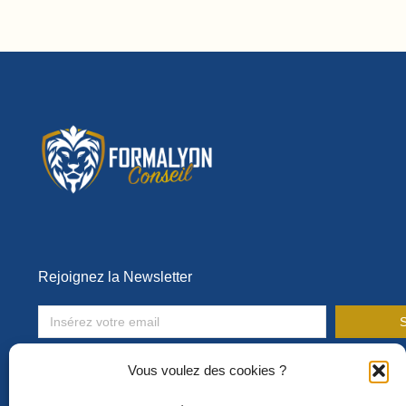
Rejoignez la Newsletter
S
Toute l’actualité de la formation en entreprise !
Vous voulez des cookies ?