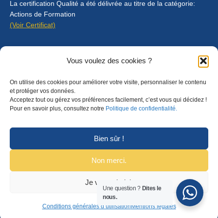
La certification Qualité a été délivrée au titre de la catégorie:
Actions de Formation
(Voir Certificat)
Contact
Vous voulez des cookies ?
Mentions légales
On utilise des cookies pour améliorer votre visite, personnaliser le contenu
Règlement intérieur
et protéger vos données.
Acceptez tout ou gérez vos préférences facilement, c’est vous qui décidez !
CGU
Pour en savoir plus, consultez notre
Politique de confidentialité.
CGV
Bien sûr !
Non merci.
Je veux choisir
© Copyright 2025 Formalyon Conseil. Tous droits réservés.
Une question ?
Dites le
nous.
Conditions générales d’utilisation
Mentions légales