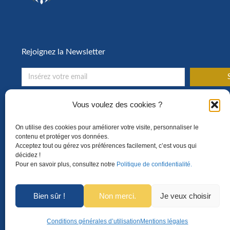
Rejoignez la Newsletter
S
Toute l’actualité de la formation en entreprise !
Vous voulez des cookies ?
On utilise des cookies pour améliorer votre visite, personnaliser le
contenu et protéger vos données.
Acceptez tout ou gérez vos préférences facilement, c’est vous qui
décidez !
Pour en savoir plus, consultez notre
Politique de confidentialité.
Bien sûr !
Non merci.
Je veux choisir
Conditions générales d’utilisation
Mentions légales