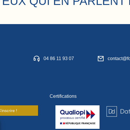
 EUX QUI EN PARLENT 
04 86 11 93 07
contact@fo
Certifications
'inscrire !