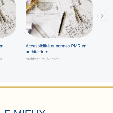
en
Accessibilité et normes PMR en
Régle
architecture
2020
ts
Architecture
,
Normes
Archit