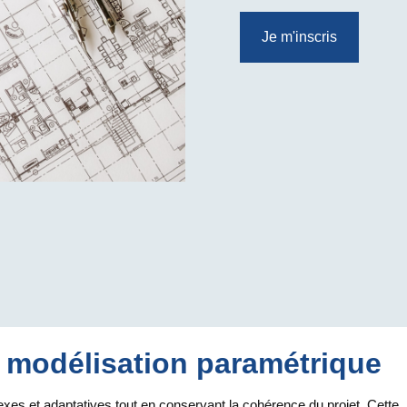
Je m'inscris
la modélisation paramétrique
es et adaptatives tout en conservant la cohérence du projet. Cette