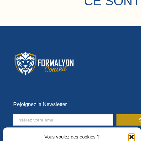
CE SONT
Rejoignez la Newsletter
S
Toute l’actualité de la formation en entreprise !
Vous voulez des cookies ?