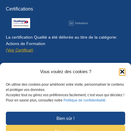
Certifications
La certification Qualité a été délivrée au titre de la catégorie:
Actions de Formation
(Voir Certificat)
Contact
Vous voulez des cookies ?
Mentions légales
On utilise des cookies pour améliorer votre visite, personnaliser le contenu
Règlement intérieur
et protéger vos données.
Acceptez tout ou gérez vos préférences facilement, c’est vous qui décidez !
CGU
Pour en savoir plus, consultez notre
Politique de confidentialité.
CGV
Bien sûr !