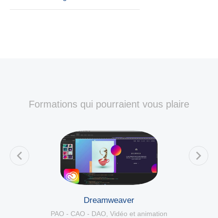
Formations qui pourraient vous plaire
Dreamweaver
PAO - CAO - DAO
,
Vidéo et animation