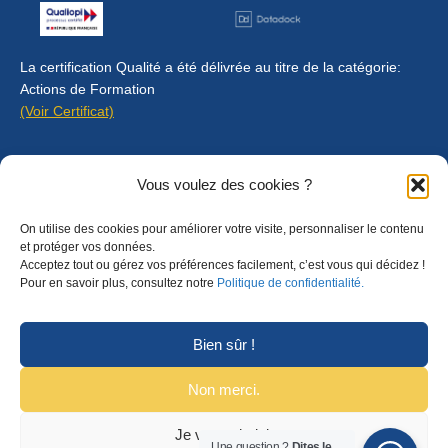
La certification Qualité a été délivrée au titre de la catégorie:
Actions de Formation
(Voir Certificat)
Contact
Vous voulez des cookies ?
Mentions légales
On utilise des cookies pour améliorer votre visite, personnaliser le contenu
Règlement intérieur
et protéger vos données.
Acceptez tout ou gérez vos préférences facilement, c’est vous qui décidez !
CGU
Pour en savoir plus, consultez notre
Politique de confidentialité.
CGV
Bien sûr !
Non merci.
Je veux choisir
© Copyright 2025 Formalyon Conseil. Tous droits réservés.
Une question ?
Dites le