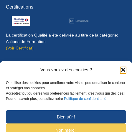
Certifications
La certification Qualité a été délivrée au titre de la catégorie:
Actions de Formation
(Voir Certificat)
Contact
Vous voulez des cookies ?
Mentions légales
On utilise des cookies pour améliorer votre visite, personnaliser le contenu
Règlement intérieur
et protéger vos données.
Acceptez tout ou gérez vos préférences facilement, c’est vous qui décidez !
CGU
Pour en savoir plus, consultez notre
Politique de confidentialité.
CGV
Bien sûr !
Non merci.