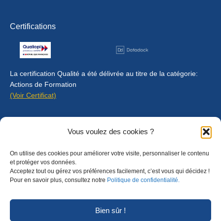
Certifications
La certification Qualité a été délivrée au titre de la catégorie:
Actions de Formation
(Voir Certificat)
Contact
Vous voulez des cookies ?
Mentions légales
On utilise des cookies pour améliorer votre visite, personnaliser le contenu
Règlement intérieur
et protéger vos données.
Acceptez tout ou gérez vos préférences facilement, c’est vous qui décidez !
CGU
Pour en savoir plus, consultez notre
Politique de confidentialité.
CGV
Bien sûr !