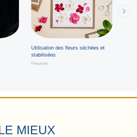
Fêtes
Utilisation des fleurs séchées et
saiso
stabilisées
Fleuri
Fleuriste
LE MIEUX