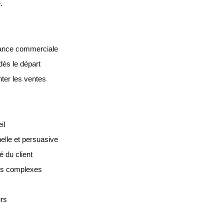
.
isance commerciale
dès le départ
ter les ventes
il
elle et persuasive
é du client
des complexes
urs