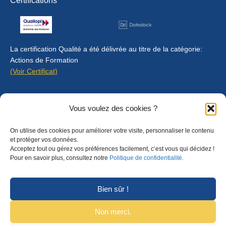
Certifications
La certification Qualité a été délivrée au titre de la catégorie:
Actions de Formation
(Voir Certificat)
Contact
Vous voulez des cookies ?
Mentions légales
On utilise des cookies pour améliorer votre visite, personnaliser le contenu
Règlement intérieur
et protéger vos données.
Acceptez tout ou gérez vos préférences facilement, c’est vous qui décidez !
CGU
Pour en savoir plus, consultez notre
Politique de confidentialité.
CGV
Bien sûr !
Non merci.