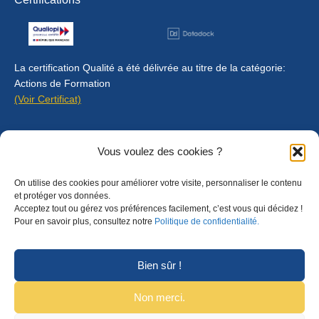
La certification Qualité a été délivrée au titre de la catégorie:
Actions de Formation
(Voir Certificat)
Contact
Vous voulez des cookies ?
Mentions légales
On utilise des cookies pour améliorer votre visite, personnaliser le contenu
Règlement intérieur
et protéger vos données.
Acceptez tout ou gérez vos préférences facilement, c’est vous qui décidez !
CGU
Pour en savoir plus, consultez notre
Politique de confidentialité.
CGV
Bien sûr !
Non merci.