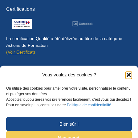
Certifications
La certification Qualité a été délivrée au titre de la catégorie:
Actions de Formation
(Voir Certificat)
Contact
Vous voulez des cookies ?
Mentions légales
On utilise des cookies pour améliorer votre visite, personnaliser le contenu
Règlement intérieur
et protéger vos données.
Acceptez tout ou gérez vos préférences facilement, c’est vous qui décidez !
CGU
Pour en savoir plus, consultez notre
Politique de confidentialité.
CGV
Bien sûr !
Non merci.