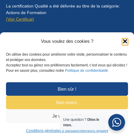
La certification Qualité a été délivrée au titre de la catégorie:
Actions de Formation
(Voir Certificat)
Contact
Vous voulez des cookies ?
Mentions légales
On utilise des cookies pour améliorer votre visite, personnaliser le contenu
Règlement intérieur
et protéger vos données.
Acceptez tout ou gérez vos préférences facilement, c’est vous qui décidez !
CGU
Pour en savoir plus, consultez notre
Politique de confidentialité.
CGV
Bien sûr !
Non merci.
Je veux choisir
© Copyright 2025 Formalyon Conseil. Tous droits réservés.
Une question ?
Dites le
nous.
Conditions générales d’utilisation
Mentions légales