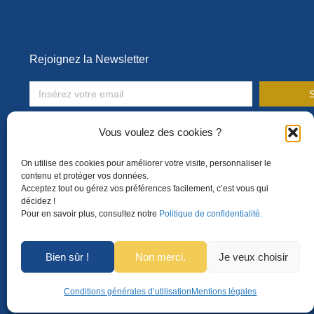
Rejoignez la Newsletter
S
Toute l’actualité de la formation en entreprise !
Vous voulez des cookies ?
On utilise des cookies pour améliorer votre visite, personnaliser le
contenu et protéger vos données.
Acceptez tout ou gérez vos préférences facilement, c’est vous qui
décidez !
Pour en savoir plus, consultez notre
Politique de confidentialité.
Bien sûr !
Non merci.
Je veux choisir
Conditions générales d’utilisation
Mentions légales