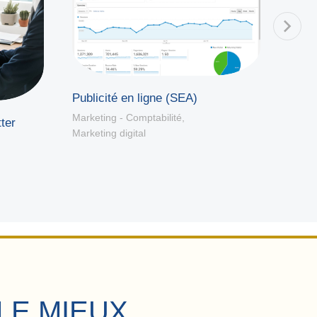
Publicité en ligne (SEA)
Anal
Analy
Marketing - Comptabilité
,
ter
Marketing digital
Market
Market
LE MIEUX