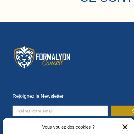
Rejoignez la Newsletter
S
Toute l’actualité de la formation en entreprise !
Vous voulez des cookies ?