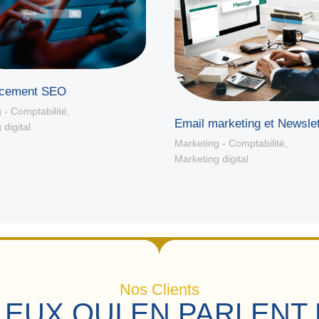
ncement SEO
 - Comptabilité
,
Email marketing et Newslet
 digital
Marketing - Comptabilité
,
Marketing digital
Nos Clients
 EUX QUI EN PARLENT 