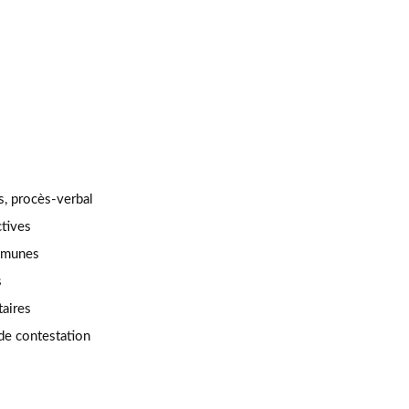
s
s, procès-verbal
ctives
ommunes
s
taires
de contestation