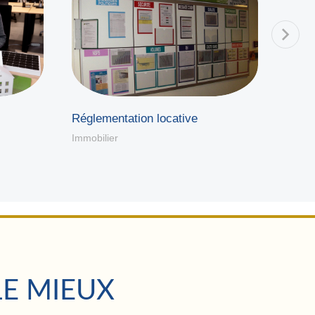
Réglementation locative
Fisca
Immobilier
Immobi
LE MIEUX